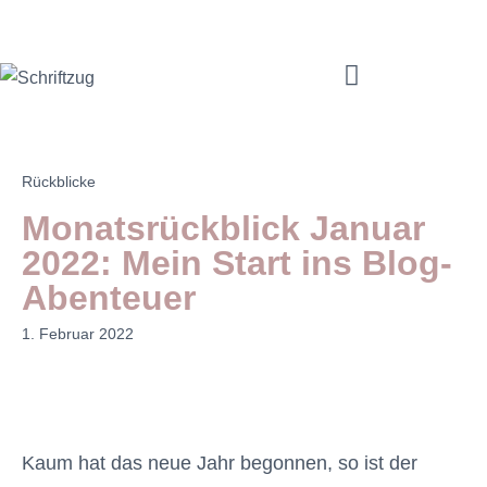
Mama Coach & Resilienztrainerin | Jenny Macholdt – moms4moms.de
Angebote für Dich
Rückblicke
Monatsrückblick Januar
2022: Mein Start ins Blog-
Abenteuer
1. Februar 2022
Kaum hat das neue Jahr begonnen, so ist der