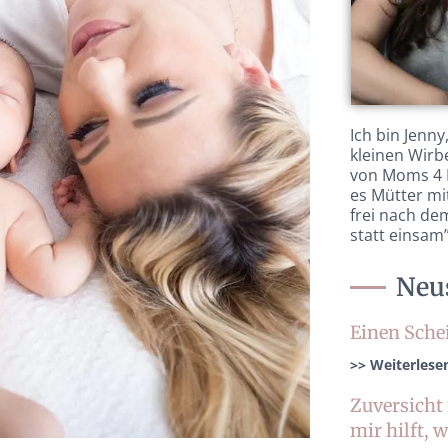
Ich bin Jenn
kleinen Wirb
von Moms 4 
es Mütter mi
frei nach d
statt einsam
Neus
Einen Sche
>> Weiterlese
Zuversicht 
mir hilft, 