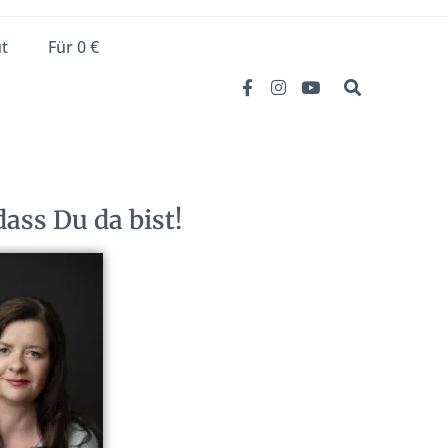
t
Für 0 €
ass Du da bist!