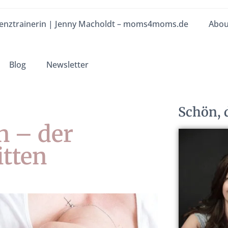
enztrainerin | Jenny Macholdt – moms4moms.de
Abou
Blog
Newsletter
Schön, d
n – der
itten