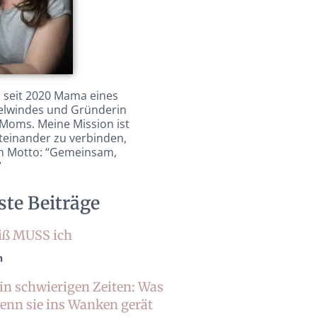
y, seit 2020 Mama eines
elwindes und Gründerin
Moms. Meine Mission ist
teinander zu verbinden,
em Motto: “Gemeinsam,
”
te Beiträge
iß MUSS ich
n
in schwierigen Zeiten: Was
wenn sie ins Wanken gerät