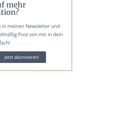
uf mehr
ation?
 in meinen Newsletter und
elmäßig Post von mir in dein
fach!
Jetzt abonnieren!