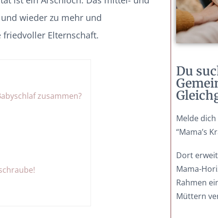
rn und wieder zu mehr und
riedvoller Elternschaft.
Du suc
Gemein
Gleich
a Babyschlaf zusammen?
Melde dich
“Mama’s Kr
Dort erweit
Mama-Horiz
lschraube!
Rahmen ein
Müttern ve