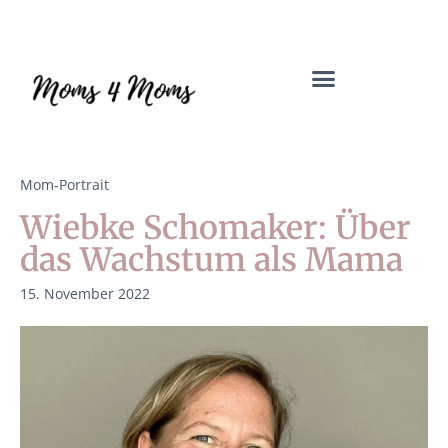
Mama Coach & Resilienztrainerin | Jenny Macholdt – moms4moms.d
Angebote für Dich
Mom-Portrait
Wiebke Schomaker: Über
das Wachstum als Mama
15. November 2022