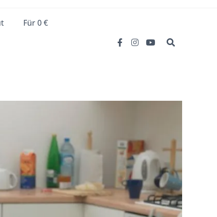
t
Für 0 €