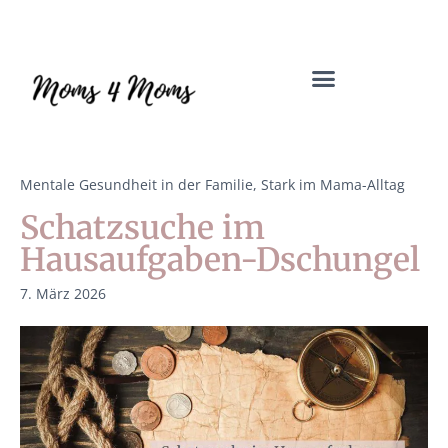
Mama Coach & Resilienztrainerin | Jenny Macholdt – moms4moms.d
Angebote für Dich
Mentale Gesundheit in der Familie
,
Stark im Mama-Alltag
Schatzsuche im
Hausaufgaben-Dschungel
7. März 2026