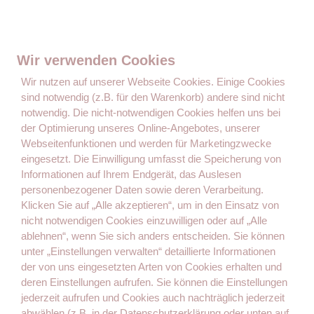
Wir verwenden Cookies
Wir nutzen auf unserer Webseite Cookies. Einige Cookies
sind notwendig (z.B. für den Warenkorb) andere sind nicht
notwendig. Die nicht-notwendigen Cookies helfen uns bei
der Optimierung unseres Online-Angebotes, unserer
Der Ratgeber, Wegweiser und die Inspiration von Müttern für
Webseitenfunktionen und werden für Marketingzwecke
Mütter.
eingesetzt. Die Einwilligung umfasst die Speicherung von
Informationen auf Ihrem Endgerät, das Auslesen
personenbezogener Daten sowie deren Verarbeitung.
Seiten
Klicken Sie auf „Alle akzeptieren“, um in den Einsatz von
nicht notwendigen Cookies einzuwilligen oder auf „Alle
Kontakt
ablehnen“, wenn Sie sich anders entscheiden. Sie können
Gastautorin werden
unter „Einstellungen verwalten“ detaillierte Informationen
der von uns eingesetzten Arten von Cookies erhalten und
Impressum
deren Einstellungen aufrufen. Sie können die Einstellungen
Datenschutz
jederzeit aufrufen und Cookies auch nachträglich jederzeit
abwählen (z.B. in der Datenschutzerklärung oder unten auf