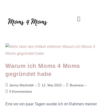
Mama Coach & Resilienztrainerin | Jenny Macholdt – moms4moms.de
Angebote für Dich
Warum ich Moms 4 Moms
gegründet habe
Jenny Macholdt
12. Mai 2022
Business
0 Kommentare
Erst vor ein paar Tagen wurde ich im Rahmen meiner