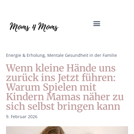
Mama Coach & Resilienztrainerin | Jenny Macholdt – moms4moms.d
Angebote für Dich
Energie & Erholung
,
Mentale Gesundheit in der Familie
Wenn kleine Hände uns
zurück ins Jetzt führen:
Warum Spielen mit
Kindern Mamas näher zu
sich selbst bringen kann
9. Februar 2026