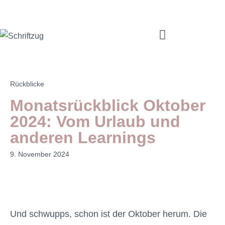
Mama Coach & Resilienztrainerin | Jenny Macholdt – moms4moms.de
Angebote für Dich
Rückblicke
Monatsrückblick Oktober
2024: Vom Urlaub und
anderen Learnings
9. November 2024
Und schwupps, schon ist der Oktober herum. Die