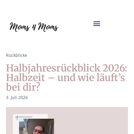
Mama Coach & Resilienztrainerin | Jenny Macholdt – moms4moms.d
Angebote für Dich
Rückblicke
Halbjahresrückblick 2026:
Halbzeit – und wie läuft’s
bei dir?
3. Juli 2026