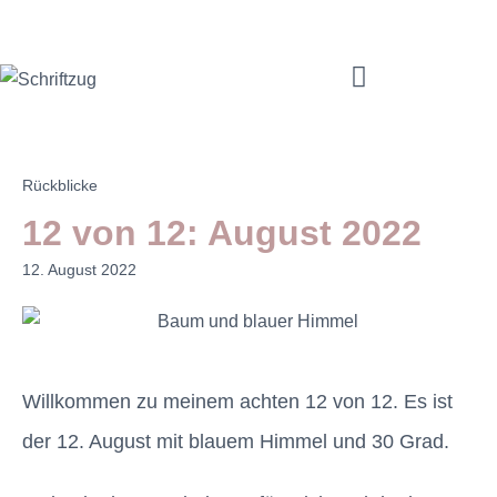
Mama Coach & Resilienztrainerin | Jenny Macholdt – moms4moms.de
Angebote für Dich
Rückblicke
12 von 12: August 2022
12. August 2022
Willkommen zu meinem achten 12 von 12. Es ist
der 12. August mit blauem Himmel und 30 Grad.