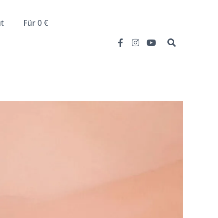
t
Für 0 €