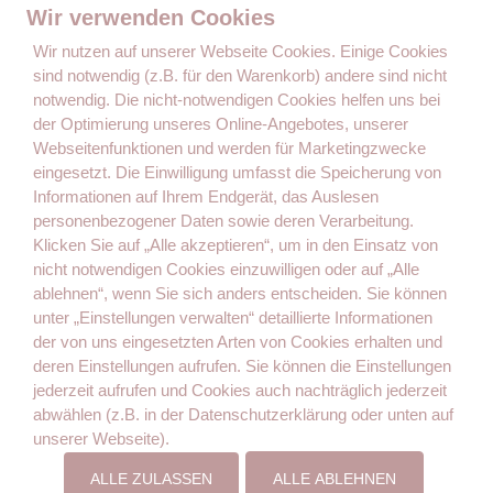
Wir verwenden Cookies
Wir nutzen auf unserer Webseite Cookies. Einige Cookies
sind notwendig (z.B. für den Warenkorb) andere sind nicht
notwendig. Die nicht-notwendigen Cookies helfen uns bei
der Optimierung unseres Online-Angebotes, unserer
Der Ratgeber, Wegweiser und die Inspiration von Müttern für
Webseitenfunktionen und werden für Marketingzwecke
Mütter.
eingesetzt. Die Einwilligung umfasst die Speicherung von
Informationen auf Ihrem Endgerät, das Auslesen
personenbezogener Daten sowie deren Verarbeitung.
Seiten
Klicken Sie auf „Alle akzeptieren“, um in den Einsatz von
nicht notwendigen Cookies einzuwilligen oder auf „Alle
Kontakt
ablehnen“, wenn Sie sich anders entscheiden. Sie können
Gastautorin werden
unter „Einstellungen verwalten“ detaillierte Informationen
der von uns eingesetzten Arten von Cookies erhalten und
Impressum
deren Einstellungen aufrufen. Sie können die Einstellungen
Datenschutz
jederzeit aufrufen und Cookies auch nachträglich jederzeit
abwählen (z.B. in der Datenschutzerklärung oder unten auf
Folge mir auf
unserer Webseite).
ALLE ZULASSEN
ALLE ABLEHNEN