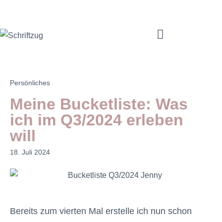
Mama Coach & Resilienztrainerin | Jenny Macholdt – moms4moms.de
Angebote für Dich
Persönliches
Meine Bucketliste: Was
ich im Q3/2024 erleben
will
18. Juli 2024
Bereits zum vierten Mal erstelle ich nun schon