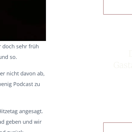
r doch sehr früh
und so.
Gast
er nicht davon ab,
wenig Podcast zu
itzetag angesagt.
rad geben und wir