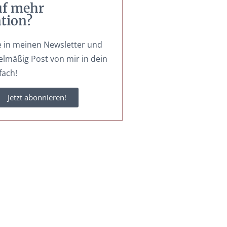
uf mehr
ation?
 in meinen Newsletter und
elmäßig Post von mir in dein
fach!
Jetzt abonnieren!