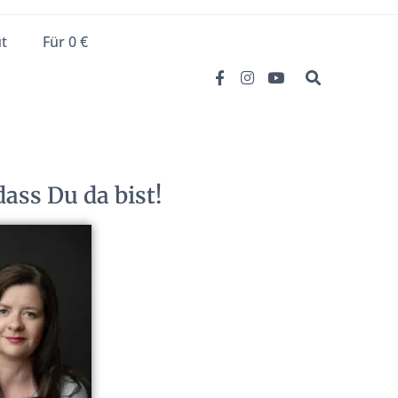
t
Für 0 €
ass Du da bist!