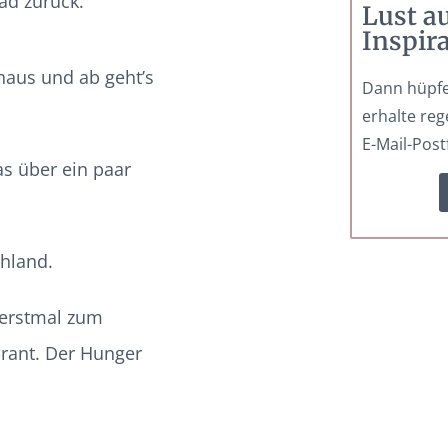
ad zurück.
Lust a
Inspir
haus und ab geht’s
Dann hüpfe
erhalte reg
E-Mail-Post
as über ein paar
hland.
 erstmal zum
urant. Der Hunger