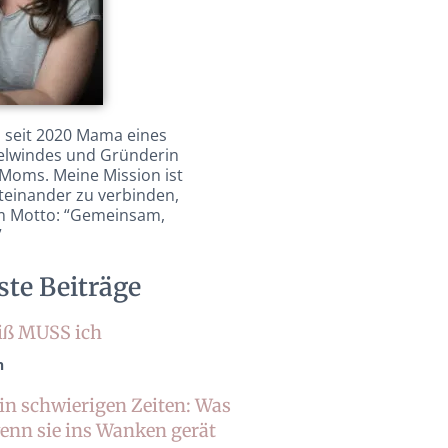
y, seit 2020 Mama eines
elwindes und Gründerin
Moms. Meine Mission ist
teinander zu verbinden,
em Motto: “Gemeinsam,
”
te Beiträge
iß MUSS ich
n
in schwierigen Zeiten: Was
wenn sie ins Wanken gerät