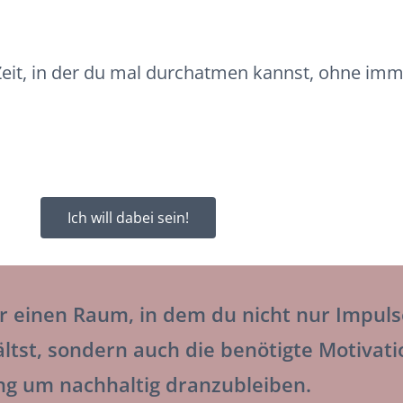
eit, in der du mal durchatmen kannst, ohne imme
Ich will dabei sein!
ir einen Raum, in dem du nicht nur Impuls
ltst, sondern auch die benötigte Motivati
g um nachhaltig dranzubleiben.