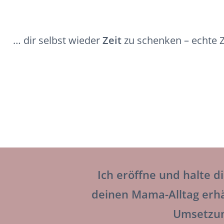
… dir selbst wieder
Zeit
zu schenken – echte Z
Ich eröffne und halte d
deinen Mama-Alltag erhä
Umsetzun