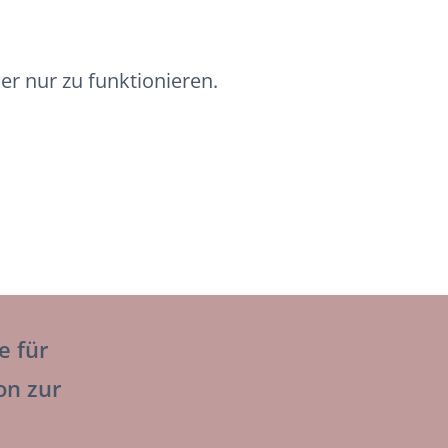
r nur zu funktionieren.
e für
on zur